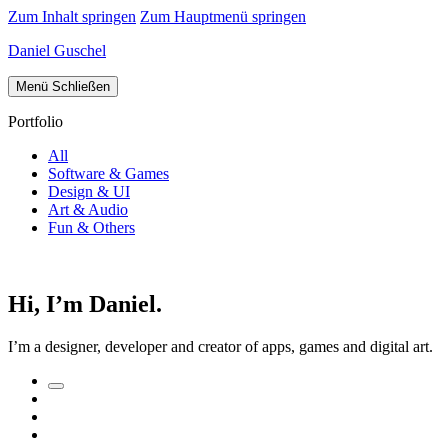
Zum Inhalt springen
Zum Hauptmenü springen
Daniel Guschel
Menü
Schließen
Portfolio
All
Software & Games
Design & UI
Art & Audio
Fun & Others
Hi, I’m Daniel.
I’m a designer, developer and creator of apps, games and digital art.
Suchfeld
Facebook
umschalten
Twitter
Impressum