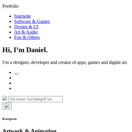
und
Portfolio
Datenschutz
Startseite
Software & Games
Design & UI
Art & Audio
Fun & Others
Hi, I’m Daniel.
I’m a designer, developer and creator of apps, games and digital art.
Suchfeld
Facebook
umschalten
Twitter
Impressum
und
Suche
Suchen
Datenschutz
nach:
Such-
Overlay
Kategorie
verbergen
Artwork & Animation