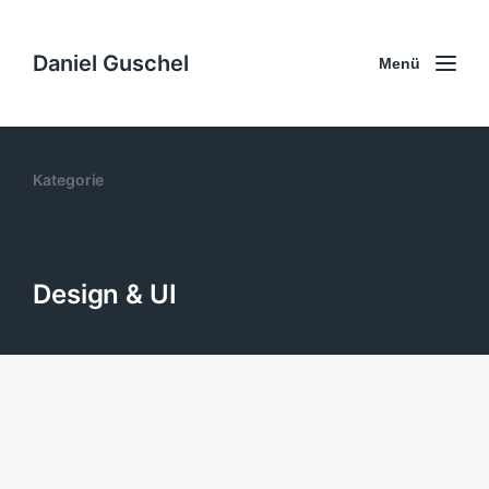
Daniel Guschel
Menü
Kategorie
Design & UI
Gymnastikverein Grimma –
Webseite mit Buchungssystem
1. April 2026