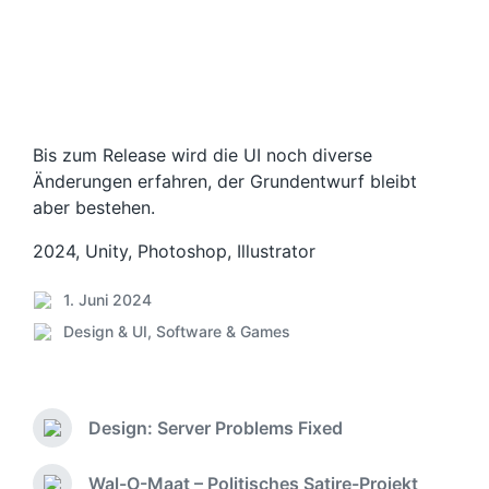
Bis zum Release wird die UI noch diverse
Änderungen erfahren, der Grundentwurf bleibt
aber bestehen.
2024, Unity, Photoshop, Illustrator
1. Juni 2024
B
Design & UI
,
Software & Games
e
V
i
e
t
r
r
ö
a
Design: Server Problems Fixed
f
V
g
f
o
s
e
r
Wal-O-Maat – Politisches Satire-Projekt